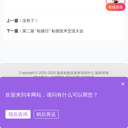
上一篇：
没有了！
下一篇：
第二届 “粘接日” 粘接技术交流大会
Copyright © 2020-2026 逸发粘接及复材培训中心 版权所有
网站建设
：
申梦网络
网站地图
TXT地图
×
沪ICP备13007570号-1
沪ICP备2021028890号-2
沪公网安备
31011202013130号
欢迎来到本网站，请问有什么可以帮您？
关注我们
现在咨询
稍后再说