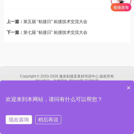
上一篇：
第五届 “粘接日” 粘接技术交流大会
下一篇：
第七届 “粘接日” 粘接技术交流大会
Copyright © 2020-2026 逸发粘接及复材培训中心 版权所有
网站建设
：
申梦网络
网站地图
TXT地图
×
沪ICP备13007570号-1
沪ICP备2021028890号-2
沪公网安备
31011202013130号
欢迎来到本网站，请问有什么可以帮您？
关注我们
现在咨询
稍后再说