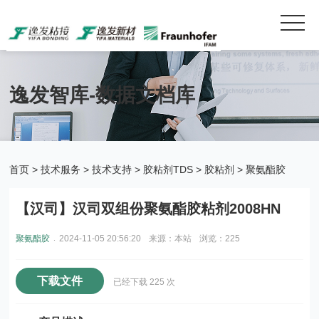
逸发智库-数据文档库
首页
>
技术服务
>
技术支持
>
胶粘剂TDS
>
胶粘剂
>
聚氨酯胶
【汉司】汉司双组份聚氨酯胶粘剂2008HN
.
聚氨酯胶
2024-11-05 20:56:20
来源：本站
浏览：225
下载文件
已经下载 225 次